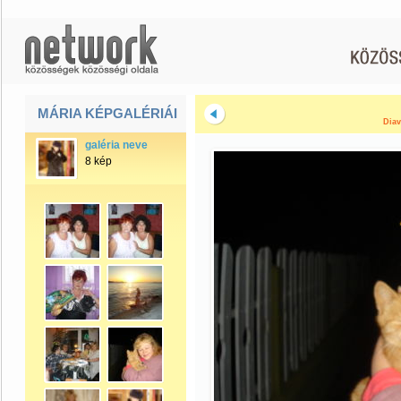
MÁRIA KÉPGALÉRIÁI
Diav
galéria neve
8 kép