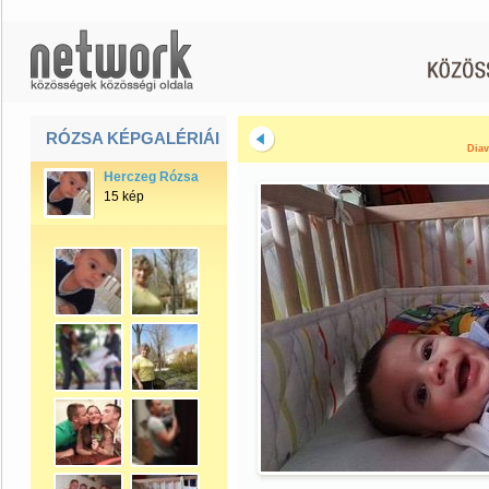
RÓZSA KÉPGALÉRIÁI
Diav
Herczeg Rózsa
15 kép