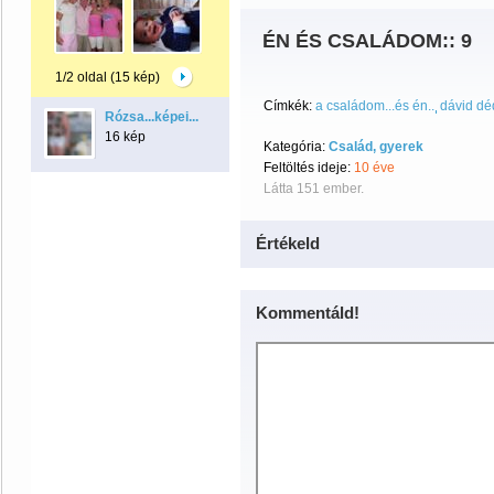
ÉN ÉS CSALÁDOM:: 9
1/2 oldal (15 kép)
Címkék:
a családom...és én..
dávid dé
Rózsa...képei...
16 kép
Kategória:
Család, gyerek
Feltöltés ideje:
10 éve
Látta 151 ember.
Értékeld
Kommentáld!