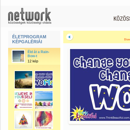
ÉLETPROGRAM
Diav
KÉPGALÉRIÁI
Éld át a Rain-
Bow-t
12 kép