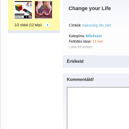
Change your Life
1/2 oldal (12 kép)
Címkék:
egészség
life
élet
Kategória:
Művészet
Feltöltés ideje:
14 éve
Látta 89 ember.
Értékeld
Kommentáld!