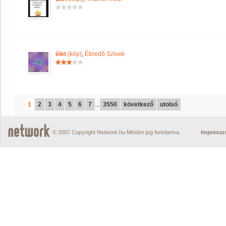
élet
(kép)
,
Ébredő Szívek
1
2
3
4
5
6
7
...
3550
következő
utolsó
© 2007 Copyright Network.hu Minden jog fenntartva.
Impress