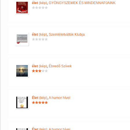
élet
(kép)
,
GYÖNGYSZEMEK ÉS MINDENNAPJAINK
élet
(kép)
,
Szemléletváltók Klubja
élet
(kép)
,
Ébredő Szívek
Élet
(kép)
,
A humor hívei
Élet
(kép)
,
A humor hívei