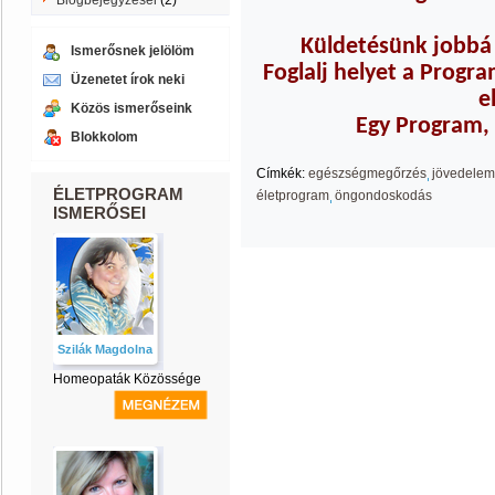
Blogbejegyzései
(2)
Küldetésünk jobbá 
Ismerősnek jelölöm
Foglalj helyet a Progr
Üzenetet írok neki
e
Közös ismerőseink
Egy Program, 
Blokkolom
Címkék:
egészségmegőrzés
jövedelem
ÉLETPROGRAM
életprogram
öngondoskodás
ISMERŐSEI
Szilák Magdolna
Homeopaták Közössége