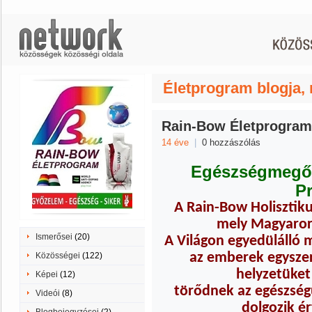
Életprogram blogja,
Rain-Bow Életprogram
14 éve
|
0 hozzászólás
Egészségmegő
P
A Rain-Bow Holisztik
mely Magyaror
Ismerősei
(20)
A Világon egyedülálló m
Közösségei
(122)
az emberek egyszer
helyzetüke
Képei
(12)
törődnek az egészség
Videói
(8)
dolgozik ér