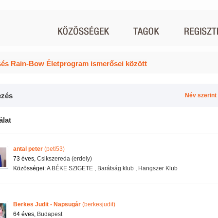
és Rain-Bow Életprogram ismerősei között
zés
Név szerint
álat
antal peter
(peti53)
73 éves,
Csikszereda (erdely)
Közösségei:
A BÉKE SZIGETE
,
Barátság klub
,
Hangszer Klub
Berkes Judit - Napsugár
(berkesjudit)
64 éves,
Budapest