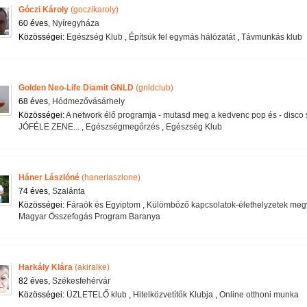
Góczi Károly
(goczikaroly)
60 éves,
Nyíregyháza
Közösségei:
Egészség Klub
,
Építsük fel egymás hálózatát
,
Távmunkás klub
Golden Neo-Life Diamit GNLD
(gnldclub)
68 éves,
Hódmezővásárhely
Közösségei:
A network élő programja - mutasd meg a kedvenc pop és - disco
JÓFÉLE ZENE...
,
Egészségmegőrzés
,
Egészség Klub
Háner Lászlóné
(hanerlaszlone)
74 éves,
Szalánta
Közösségei:
Fáraók és Egyiptom
,
Külömböző kapcsolatok-élethelyzetek megv
Magyar Összefogás Program Baranya
Harkály Klára
(akiralke)
82 éves,
Székesfehérvár
Közösségei:
ÜZLETELŐ klub
,
Hitelközvetítők Klubja
,
Online otthoni munka