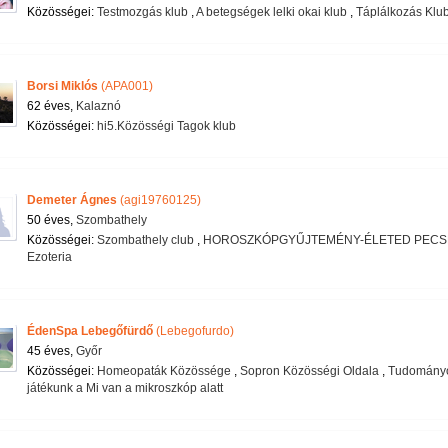
Közösségei:
Testmozgás klub
,
A betegségek lelki okai klub
,
Táplálkozás Klu
Borsi Miklós
(APA001)
62 éves,
Kalaznó
Közösségei:
hi5.Közösségi Tagok klub
Demeter Ágnes
(agi19760125)
50 éves,
Szombathely
Közösségei:
Szombathely club
,
HOROSZKÓPGYŰJTEMÉNY-ÉLETED PECS
Ezoteria
ÉdenSpa Lebegőfürdő
(Lebegofurdo)
45 éves,
Győr
Közösségei:
Homeopaták Közössége
,
Sopron Közösségi Oldala
,
Tudományo
játékunk a Mi van a mikroszkóp alatt