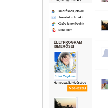
Blogbejegyzései
(2)
Ismerősnek jelölöm
Üzenetet írok neki
Közös ismerőseink
Blokkolom
ÉLETPROGRAM
ISMERŐSEI
Szilák Magdolna
Homeopaták Közössége