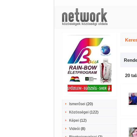
Keres
Rende
20 tal
Ismerősei
(20)
Közösségei
(122)
Képei
(12)
Videói
(8)