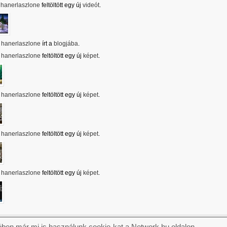
hanerlaszlone
feltöltött egy új
videót
.
hanerlaszlone
írt a
blogjába
.
hanerlaszlone
feltöltött egy új
képet
.
hanerlaszlone
feltöltött egy új
képet
.
hanerlaszlone
feltöltött egy új
képet
.
hanerlaszlone
feltöltött egy új
képet
.
ben már mi is használunk cookie-kat a Network.hu oldalon.