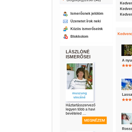
Blogbejegyzései
(46)
Kedven
Kedven
Ismerősnek jelölöm
Kedven
Üzenetet írok neki
Közös ismerőseink
Kedvenc
Blokkolom
LÁSZLÓNÉ
ISMERŐSEI
A nyu
muszung
Lassa
vincéné
Háztartásszervező
legyen több a havi
bevételed ....
Rossz