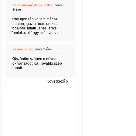
Temesváriné Vágó Jutka
üzente
9 éve
szia! igen rág voltam már az
oldalon, igaz a "nem érek rá
fogalom" miatt! Jenei Terike
"emlékezett" egy szép verssel.
szilasi ilona
üzente
9 éve
Köszönöm szépen a névnapi
jókívánságot.Ica. További szép
napot!
Következő 5