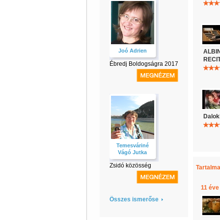
Joó Adrien
ALBI
RECI
Ébredj Boldogságra 2017
Dalok
Temesváriné
Vágó Jutka
Zsidó közösség
Tartalma
11 éve
Összes ismerőse