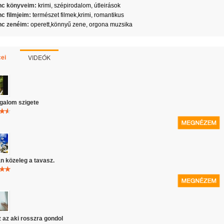
c könyveim:
krimi, szépirodalom, útleirások
c filmjeim:
természet filmek,krimi, romantikus
c zenéim:
operett,könnyű zene, orgona muzsika
VIDEÓK
ei
galom szigete
n közeleg a tavasz.
 az aki rosszra gondol