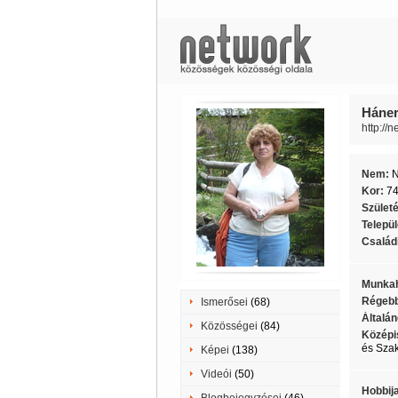
Háner
http://
Nem:
Kor:
7
Szület
Telepü
Családi
Munkah
Régebb
Ismerősei
(68)
Általán
Közösségei
(84)
Középi
és Sza
Képei
(138)
Videói
(50)
Hobbij