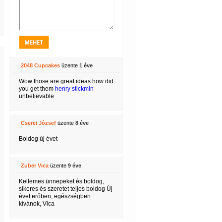
2048 Cupcakes
üzente
1 éve
Wow those are great ideas how did
you get them
henry stickmin
unbelievable
Cserei József
üzente
8 éve
Boldog új évet
Zuber Vica
üzente
9 éve
Kellemes ünnepeket és boldog,
sikeres és szeretet teljes boldog Új
évet erőben, egészségben
kívánok, Vica