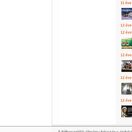
11 éve
12 éve
12 éve
12 éve
12 éve
12 éve
A felhasználói élmény fokozása érdeké