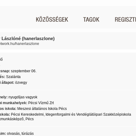
 Lászlóné (hanerlaszlone)
network.hu/hanerlaszlone
Nő
4
ésnap:
szeptember 06.
lés:
Szalánta
 állapot:
özvegy
ely:
nyugdíjas vagyok
i munkahelyek:
Pécsi Vízmű Zrt
os iskola:
Meszesi általános Iskola Pécs
skola:
Pécsi Kereskedelmi, Idegenforgalmi és Vendéglátóipari Szakközépiskola
kmunkásképzõ, Pécs
aim:
olvasás, túrázás