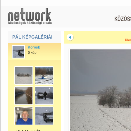
PÁL KÉPGALÉRIÁI
Diav
Körösk
6 kép