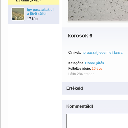
1/1 oldal (6 kép)
igy pusztultak el
a jövö süllöi
17 kép
körösök 6
Címkék:
horgászat
ledermett tanya
Kategória:
Hobbi, játék
Feltöltés ideje:
16 éve
Látta 284 ember.
Értékeld
Kommentáld!