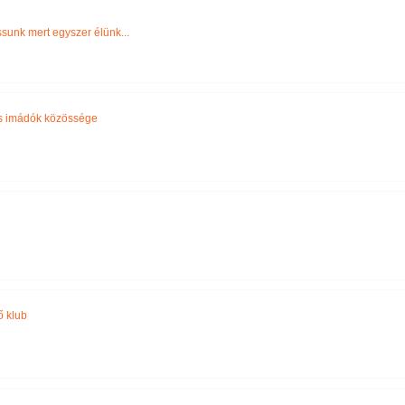
Név szerint
sunk mert egyszer élünk...
s imádók közössége
ő klub