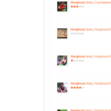
Horgászat
(kép)
,
Csanádpalot
Horgászat
(kép)
,
Horgászat K
Horgászat
(kép)
,
Horgászat K
Horgászat
(kép)
,
Horgászat K
horgászat
(kép)
,
Gyirmót klub