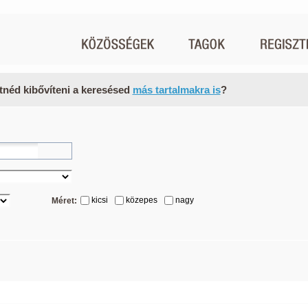
tnéd kibővíteni a keresésed
más tartalmakra is
?
kicsi
közepes
nagy
Méret: