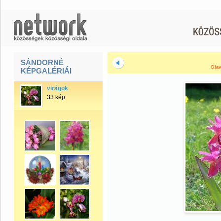
SÁNDORNÉ
Diav
KÉPGALÉRIÁI
virágok
33 kép