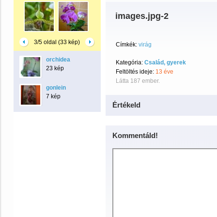
images.jpg-2
3/5 oldal (33 kép)
Címkék:
virág
orchidea
Kategória:
Család, gyerek
23 kép
Feltöltés ideje:
13 éve
Látta 187 ember.
gonlein
7 kép
Értékeld
Kommentáld!