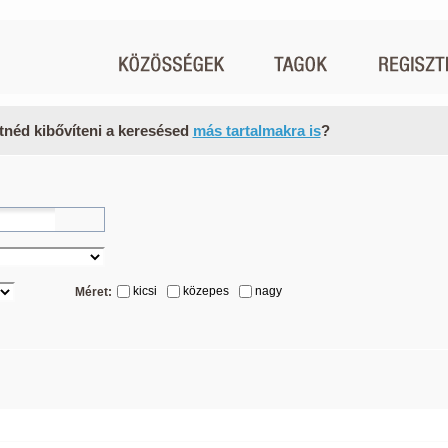
tnéd kibővíteni a keresésed
más tartalmakra is
?
kicsi
közepes
nagy
Méret: