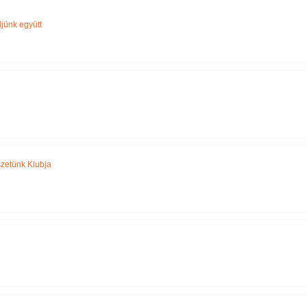
Név szerint
jünk együtt
zetünk Klubja