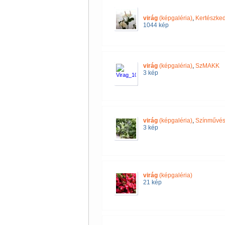
virág
(képgaléria)
,
Kertészked
1044 kép
virág
(képgaléria)
,
SzMAKK
3 kép
virág
(képgaléria)
,
Színművés
3 kép
virág
(képgaléria)
21 kép