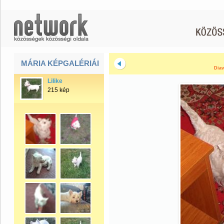
MÁRIA KÉPGALÉRIÁI
Diav
Lilike
215 kép