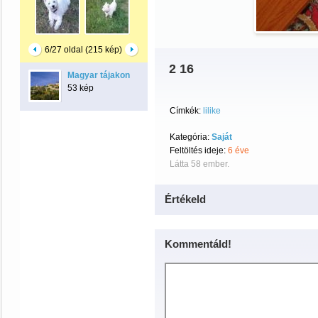
6/27 oldal (215 kép)
2 16
Magyar tájakon
53 kép
Címkék:
lilike
Kategória:
Saját
Feltöltés ideje:
6 éve
Látta 58 ember.
Értékeld
Kommentáld!