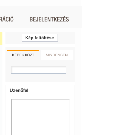
Kép feltöltése
KÉPEK KÖZT
MINDENBEN
Üzenőfal