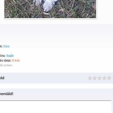
k:
lilike
ória:
Saját
tés ideje:
6 éve
48 ember.
eld
entáld!