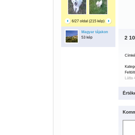
6/27 oldal (215 kép)
Magyar tájakon
2 10
53 kép
Címké
Kateg
Feltöl
Látta 
Érték
Komm