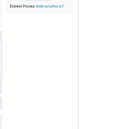
Érdekel Piroska
többi tartalma is?