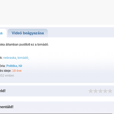
ás
Videó beágyazása
ka államban pustított ez a tornádó.
k:
nebraska
tornádó
ória:
Politika, hír
tés ideje:
18 éve
652 ember.
eld!
entáld!