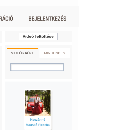
Videó feltöltése
VIDEÓK KÖZT
MINDENBEN
Keczánné
Macskó Piroska