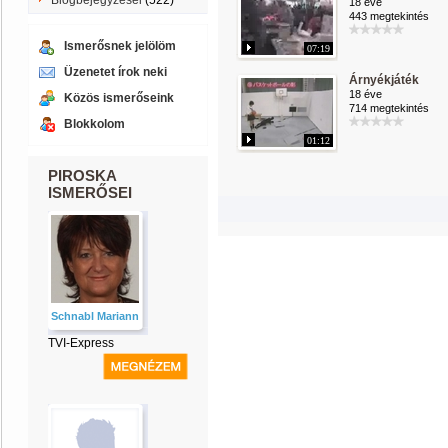
Blogbejegyzései
(522)
18 éve
443 megtekintés
Ismerősnek jelölöm
07:19
Üzenetet írok neki
Árnyékjáték
18 éve
Közös ismerőseink
714 megtekintés
Blokkolom
01:12
PIROSKA
ISMERŐSEI
Schnabl Mariann
TVI-Express