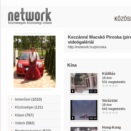
Keczánné Macskó Piroska (pir
videógalériái
http://network.hu/piroska
Kína
Kiállítás
18 éve
531 megtekintés
02:10
Ismerősei
(1010)
Varázslat
18 éve
Közösségei
(121)
642 megtekintés
Képei
(767)
00:44
Videói
(582)
Hong-Kong