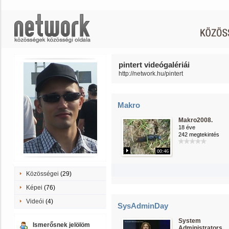
pintert videógalériái
http://network.hu/pintert
Makro
Makro2008.
18 éve
242 megtekintés
00:46
Közösségei
(29)
Képei
(76)
Videói
(4)
SysAdminDay
System
Ismerősnek jelölöm
Administrators