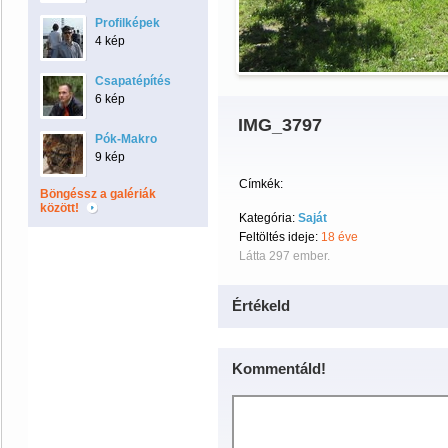
Profilképek
4 kép
Csapatépítés
6 kép
IMG_3797
Pók-Makro
9 kép
Címkék:
Böngéssz a galériák
között!
Kategória:
Saját
Feltöltés ideje:
18 éve
Látta 297 ember.
Értékeld
Kommentáld!