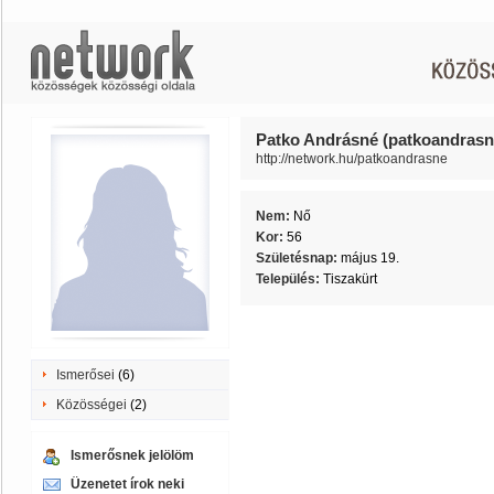
Patko Andrásné (patkoandrasn
http://network.hu/patkoandrasne
Nem:
Nő
Kor:
56
Születésnap:
május 19.
Település:
Tiszakürt
Ismerősei
(6)
Közösségei
(2)
Ismerősnek jelölöm
Üzenetet írok neki