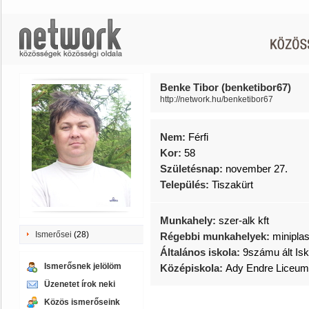
Benke Tibor (benketibor67)
http://network.hu/benketibor67
Nem:
Férfi
Kor:
58
Születésnap:
november 27.
Település:
Tiszakürt
Munkahely:
szer-alk kft
Ismerősei
(28)
Régebbi munkahelyek:
miniplas
Általános iskola:
9számu ált Is
Ismerősnek jelölöm
Középiskola:
Ady Endre Liceu
Üzenetet írok neki
Közös ismerőseink