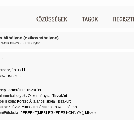
s Mihályné (csikosmihalyne)
network.hu/csikosmihalyne
Nő
2
ésnap:
június 11.
lés:
Tiszakürt
ely:
Arborétum Tiszakürt
i munkahelyek:
Önkormányzat Tiszakürt
os iskola:
Körzeti Általános Iskola Tiszakürt
skola:
József Attila Gimnázium Kunszentmárton
m/Főiskola:
PERFEKT(MÉRLEGKÉPES KÖNNYV.), Miskolc