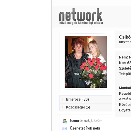
Csikó
http://
Nem:
Kor:
6
Szület
Telepü
Munkah
Régebb
Általán
Ismerősei
(36)
Középi
Közösségei
(5)
Egyete
Ismerősnek jelölöm
Üzenetet írok neki