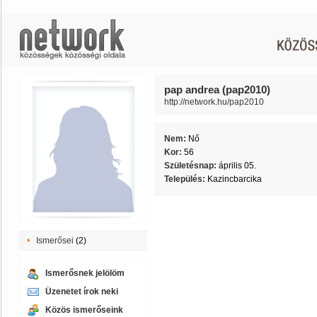
pap andrea (pap2010)
http://network.hu/pap2010
Nem:
Nő
Kor:
56
Születésnap:
április 05.
Település:
Kazincbarcika
Ismerősei
(2)
Ismerősnek jelölöm
Üzenetet írok neki
Közös ismerőseink