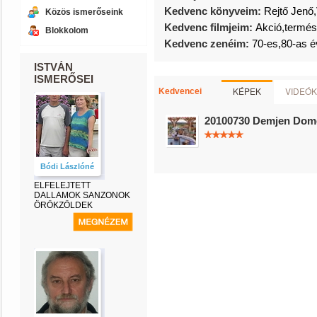
Kedvenc könyveim:
Rejtő Jenő,
Közös ismerőseink
Kedvenc filmjeim:
Akció,termé
Blokkolom
Kedvenc zenéim:
70-es,80-as é
ISTVÁN
ISMERŐSEI
KÉPEK
VIDEÓK
Kedvencei
20100730 Demjen Dom
Bódi Lászlóné
ELFELEJTETT
DALLAMOK SANZONOK
ÖRÖKZÖLDEK