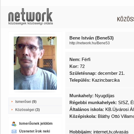
Bene István (Bene53)
http://network.hu/Bene53
Nem:
Férfi
Kor:
72
Születésnap:
december 21.
Település:
Kazincbarcika
Munkahely:
Nyugdíjas
Ismerősei
(9)
Régebbi munkahelyek:
SISZ, É
Általános iskola:
KB.Újvárosi Áll
Közösségei
(3)
Középiskola:
Bláthy Ottó Villam
Ismerősnek jelölöm
Üzenetet írok neki
Hobbijaim:
internet,tv,olvasás