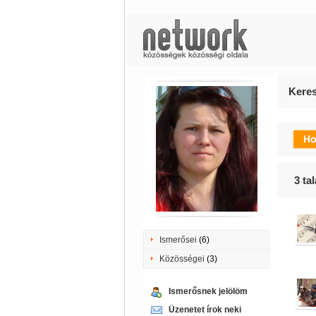
Keres
3
tal
Ismerősei
(6)
Közösségei
(3)
Ismerősnek jelölöm
Üzenetet írok neki