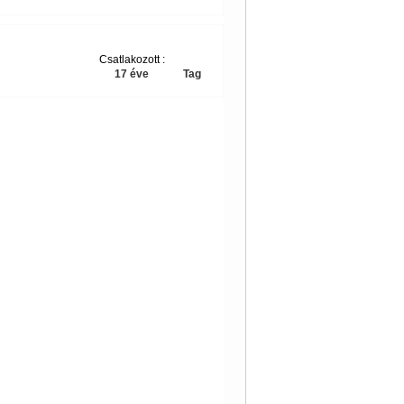
Csatlakozott :
17 éve
Tag