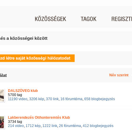
és a közösségei között
álat
Név szerint
DALSZÖVEG klub
5700 tag
11190 video
,
3206 kép
,
370 link
,
16 fórumtéma
,
658 blogbejegyzés
Lakberendezés Otthonteremtés Klub
3734 tag
214 video
,
1712 kép
,
1222 link
,
26 fórumtéma
,
412 blogbejegyzés