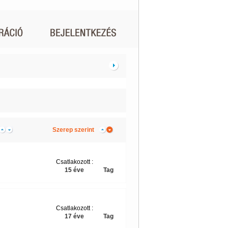
Szerep szerint
Csatlakozott :
15 éve
Tag
Csatlakozott :
17 éve
Tag