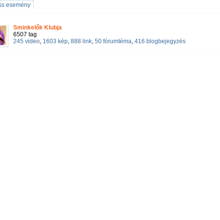
iss esemény
Sminkelők Klubja
6507 tag
245 video
,
1603 kép
,
888 link
,
50 fórumtéma
,
416 blogbejegyzés