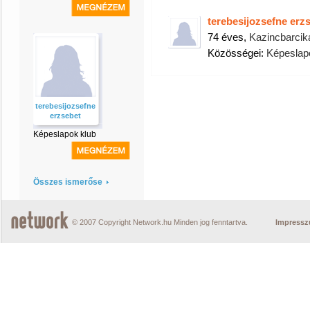
terebesijozsefne erz
74 éves,
Kazincbarcik
Közösségei:
Képeslap
terebesijozsefne
erzsebet
Képeslapok klub
Összes ismerőse
© 2007 Copyright Network.hu Minden jog fenntartva.
Impress