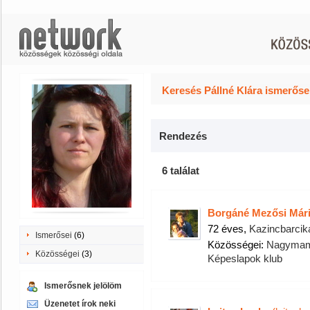
Keresés Pállné Klára ismerőse
Rendezés
6 találat
Borgáné Mezősi Már
72 éves,
Kazincbarcik
Ismerősei
(6)
Közösségei:
Nagymami
Közösségei
(3)
Képeslapok klub
Ismerősnek jelölöm
Üzenetet írok neki