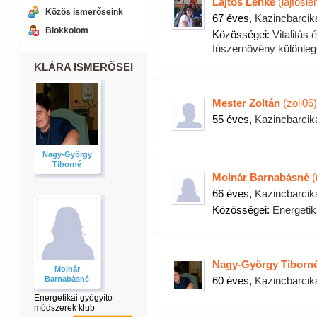
Lajtos Lenke
(lajtosle
Közös ismerőseink
67 éves,
Kazincbarcik
Blokkolom
Közösségei:
Vitalitás
fűszernövény különleg
KLÁRA ISMERŐSEI
Mester Zoltán
(zoli06)
55 éves,
Kazincbarcik
Nagy-György
Tiborné
Molnár Barnabásné
(
66 éves,
Kazincbarcik
Közösségei:
Energetik
Nagy-György Tiborn
Molnár
Barnabásné
60 éves,
Kazincbarcik
Energetikai gyógyító
módszerek klub