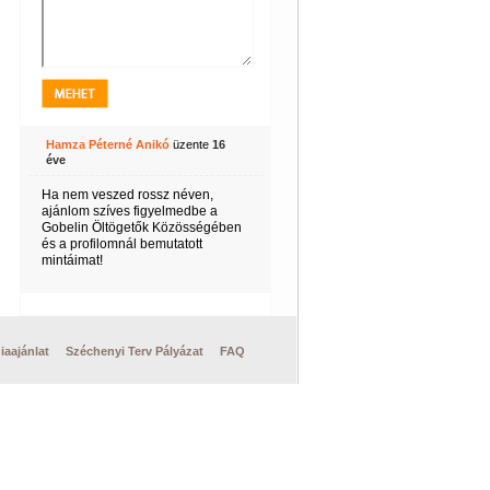
Hamza Péterné Anikó
üzente
16
éve
Ha nem veszed rossz néven,
ajánlom szíves figyelmedbe a
Gobelin Öltögetők Közösségében
és a profilomnál bemutatott
mintáimat!
iaajánlat
Széchenyi Terv Pályázat
FAQ