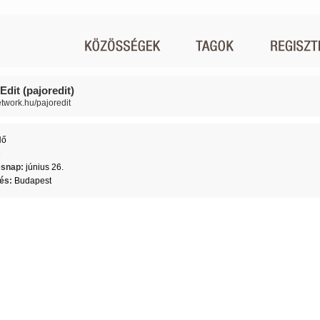
Edit (pajoredit)
etwork.hu/pajoredit
Nő
6
ésnap:
június 26.
lés:
Budapest