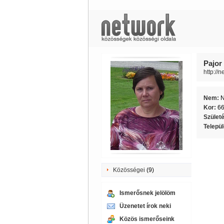
Pajor 
http://n
Nem:
Kor:
6
Szület
Telepü
Közösségei
(9)
Ismerősnek jelölöm
Üzenetet írok neki
Közös ismerőseink