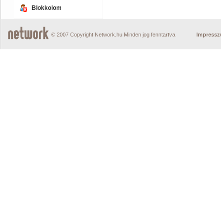
Blokkolom
© 2007 Copyright Network.hu Minden jog fenntartva.
Impress