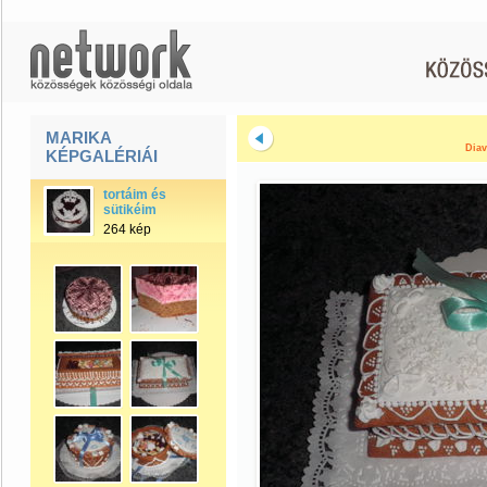
MARIKA
Diav
KÉPGALÉRIÁI
tortáim és
sütikéim
264 kép