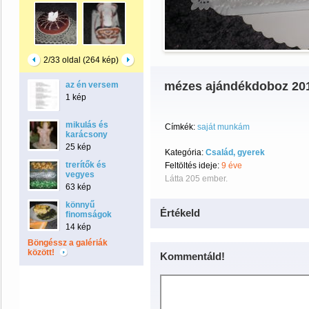
2/33 oldal (264 kép)
mézes ajándékdoboz 20
az én versem
1 kép
mikulás és
Címkék:
saját munkám
karácsony
25 kép
Kategória:
Család, gyerek
trerítők és
Feltöltés ideje:
9 éve
vegyes
Látta 205 ember.
63 kép
könnyű
Értékeld
finomságok
14 kép
Böngéssz a galériák
között!
Kommentáld!