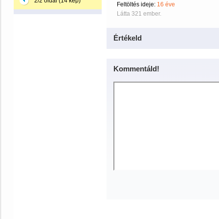
2/2 oldal (14 kép)
Feltöltés ideje:
16 éve
Látta 321 ember.
Értékeld
Kommentáld!