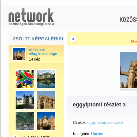
ZSOLTT KÉPGALÉRIÁI
Diav
milyen-a-
világ.közössége
14 kép
eggyiptomi részlet 3
Címkék:
eggyiptomi
látnivalók
Kategória:
Utazás