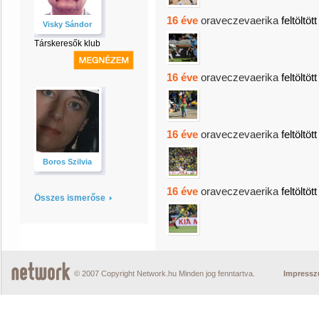
16 éve
oraveczevaerika
feltöltöt
Visky Sándor
Társkeresők klub
16 éve
oraveczevaerika
feltöltöt
16 éve
oraveczevaerika
feltöltöt
Boros Szilvia
16 éve
oraveczevaerika
feltöltöt
Összes ismerőse
© 2007 Copyright Network.hu Minden jog fenntartva.
Impress