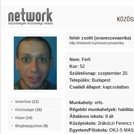
fehér zsoltt (oraveczevaerika)
http://network.hu/oraveczevaerika
Nem:
Férfi
Kor:
52
Születésnap:
szeptember 20.
Település:
Budapest
Családi állapot:
kapcsolatban
Ismerősei
(12)
Munkahely:
erfo.
Régebbi munkahelyek:
habilitá
Közösségei
(16)
Általános iskola:
8 ált
Képei
(14)
Középiskola:
2rákóczi Ferencz
Blogbejegyzései
(9)
Egyetem/Főiskola:
OKJ-S MAS