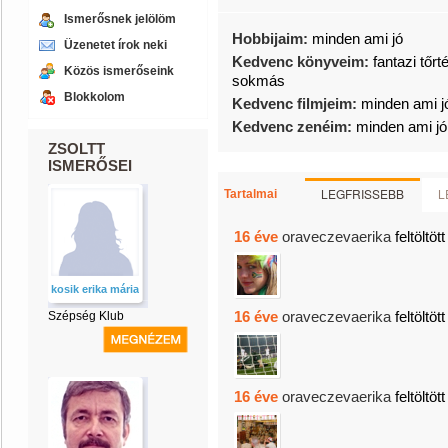
Ismerősnek jelölöm
Hobbijaim:
minden ami jó
Üzenetet írok neki
Kedvenc könyveim:
fantazi tő
Közös ismerőseink
sokmás
Blokkolom
Kedvenc filmjeim:
minden ami j
Kedvenc zenéim:
minden ami jó
ZSOLTT
ISMERŐSEI
LEGFRISSEBB
L
Tartalmai
16 éve
oraveczevaerika
feltöltöt
kosik erika mária
16 éve
oraveczevaerika
feltöltöt
Szépség Klub
16 éve
oraveczevaerika
feltöltöt