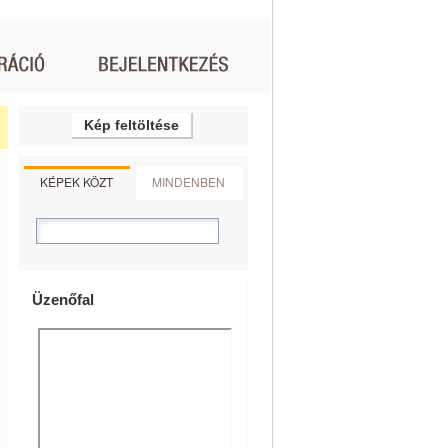
Kép feltöltése
KÉPEK KÖZT
MINDENBEN
Üzenőfal