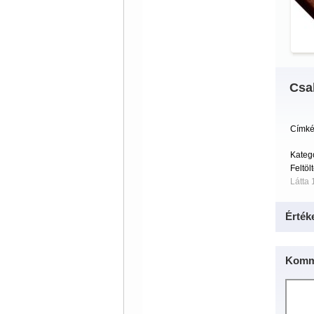
Csal
Címké
Kateg
Feltöl
Látta 
Érték
Komm