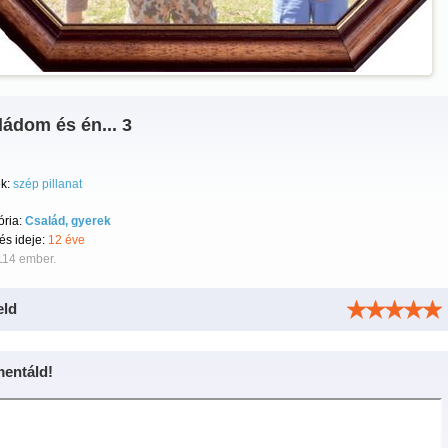
ádom és én... 3
k:
szép pillanat
ória:
Család, gyerek
tés ideje:
12 éve
114 ember.
eld
entáld!