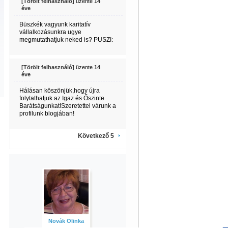
[Törölt felhasználó]
üzente
14
éve
Büszkék vagyunk karitatív
vállalkozásunkra ugye
megmutathatjuk neked is? PUSZI:
[Törölt felhasználó]
üzente
14
éve
Hálásan köszönjük,hogy újra
folytathatjuk az Igaz és Őszinte
Barátságunkat!Szeretettel várunk a
profilunk blogjában!
Következő 5
Novák Olinka