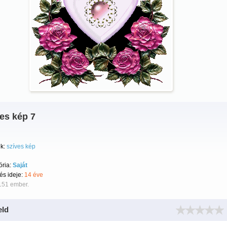
es kép 7
k:
szíves kép
ória:
Saját
tés ideje:
14 éve
151 ember.
eld