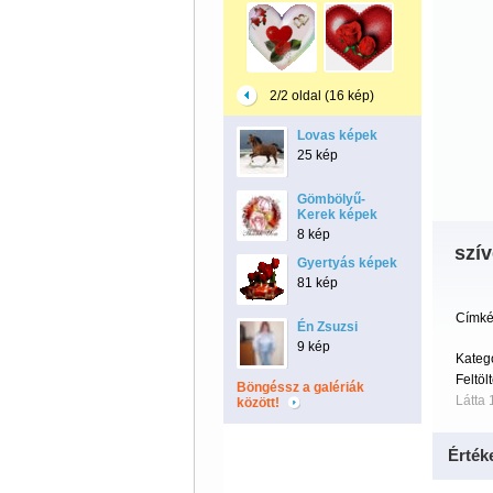
2/2 oldal (16 kép)
Lovas képek
25 kép
Gömbölyű-
Kerek képek
8 kép
szív
Gyertyás képek
81 kép
Címké
Én Zsuzsi
9 kép
Kateg
Feltöl
Böngéssz a galériák
Látta 
között!
Érték