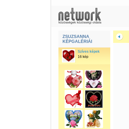
ZSUZSANNA
KÉPGALÉRIÁI
Szíves képek
16 kép