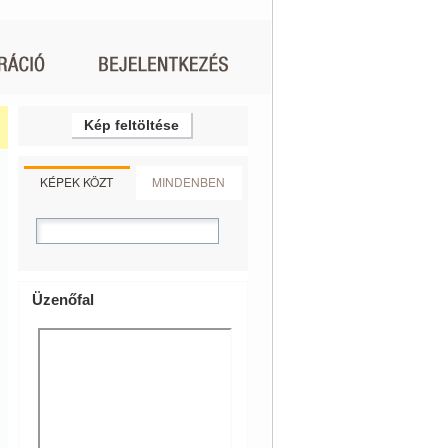
Kép feltöltése
KÉPEK KÖZT
MINDENBEN
Üzenőfal