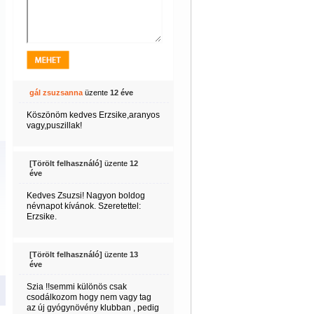
gál zsuzsanna
üzente
12 éve
Köszönöm kedves Erzsike,aranyos
vagy,puszillak!
[Törölt felhasználó]
üzente
12
éve
Kedves Zsuzsi! Nagyon boldog
névnapot kívánok. Szeretettel:
Erzsike.
[Törölt felhasználó]
üzente
13
éve
Szia !!semmi különös csak
csodálkozom hogy nem vagy tag
az új gyógynövény klubban , pedig