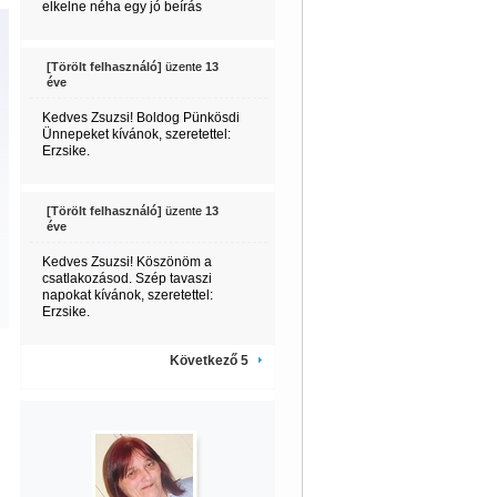
elkelne néha egy jó beírás
[Törölt felhasználó]
üzente
13
éve
Kedves Zsuzsi! Boldog Pünkösdi
Ünnepeket kívánok, szeretettel:
Erzsike.
[Törölt felhasználó]
üzente
13
éve
Kedves Zsuzsi! Köszönöm a
csatlakozásod. Szép tavaszi
napokat kívánok, szeretettel:
Erzsike.
Következő 5