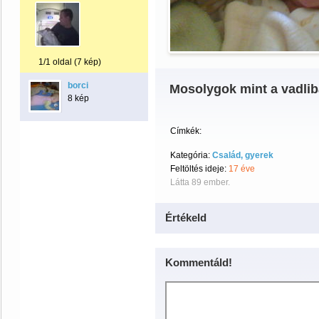
1/1 oldal (7 kép)
borci
Mosolygok mint a vadlib
8 kép
Címkék:
Kategória:
Család, gyerek
Feltöltés ideje:
17 éve
Látta 89 ember.
Értékeld
Kommentáld!