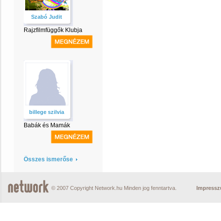
Szabó Judit
Rajzfilmfüggők Klubja
billege szilvia
Babák és Mamák
Összes ismerőse
© 2007 Copyright Network.hu Minden jog fenntartva.
Impress