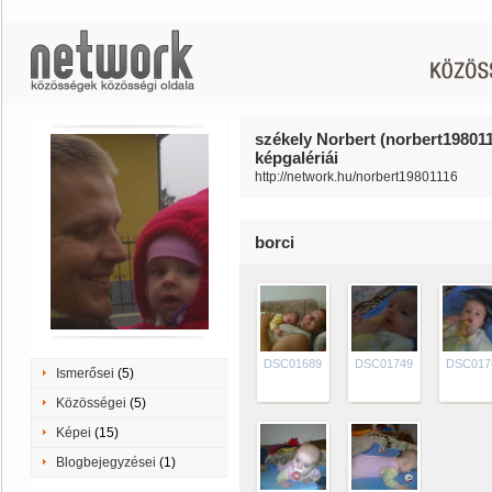
székely Norbert (norbert19801
képgalériái
http://network.hu/norbert19801116
borci
DSC01689
DSC01749
DSC017
Ismerősei
(5)
Közösségei
(5)
Képei
(15)
Blogbejegyzései
(1)