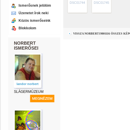
DSC01744
DSC01745
Ismerősnek jelölöm
Üzenetet írok neki
Közös ismerőseink
Blokkolom
VISSZA NORBERT19801116 ÖSSZES KÉ
NORBERT
ISMERŐSEI
landor norbert
SLÁGERMÚZEUM