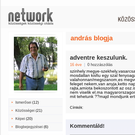
andrás blogja
adventre keszulunk.
16 éve
|
0 hozzászólás
szinhely:megye-szekhely,vasarcsa
mosdatlan kisfiu egy szal fenyoaga
valahonnan/megszanom,es megves
feleget nekem,van anyja,ketto na
rajta,amiota bekoszontott az osz.
nem viselik el.ma magyarorszagon 
mit tehetunk ??majd mondjunk ert
Ismerősei
(12)
Címkék:
Közösségei
(21)
Képei
(20)
Kommentáld!
Blogbejegyzései
(6)