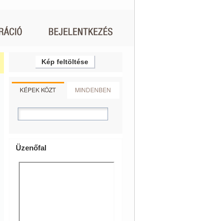
Kép feltöltése
KÉPEK KÖZT
MINDENBEN
Üzenőfal