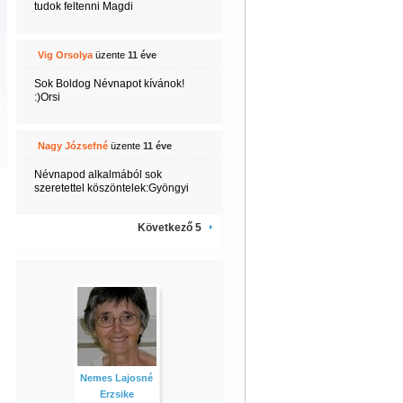
tudok feltenni Magdi
Vig Orsolya
üzente
11 éve
Sok Boldog Névnapot kívánok!
:)Orsi
Nagy Józsefné
üzente
11 éve
Névnapod alkalmából sok
szeretettel köszöntelek:Gyöngyi
Következő 5
Nemes Lajosné
Erzsike