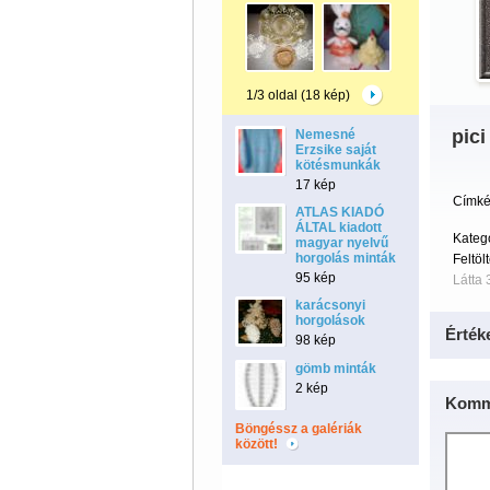
1/3 oldal (18 kép)
pici
Nemesné
Erzsike saját
kötésmunkák
17 kép
Címké
ATLAS KIADÓ
ÁLTAL kiadott
Kateg
magyar nyelvű
horgolás minták
Feltöl
95 kép
Látta 
karácsonyi
horgolások
Érték
98 kép
gömb minták
2 kép
Komm
Böngéssz a galériák
között!