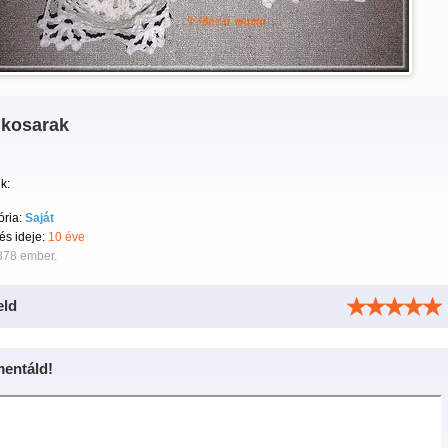
 kosarak
k:
ória:
Saját
tés ideje:
10 éve
378 ember.
eld
entáld!