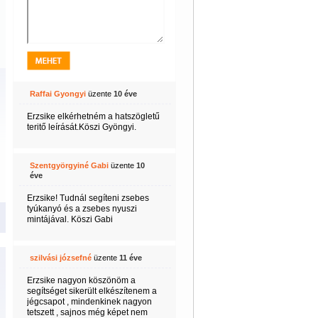
Raffai Gyongyi
üzente
10 éve
Erzsike elkérhetném a hatszögletű
teritő leírását.Köszi Gyöngyi.
Szentgyörgyiné Gabi
üzente
10
éve
Erzsike! Tudnál segíteni zsebes
tyúkanyó és a zsebes nyuszi
mintájával. Köszi Gabi
szilvási józsefné
üzente
11 éve
Erzsike nagyon köszönöm a
segítséget sikerült elkészítenem a
jégcsapot , mindenkinek nagyon
tetszett , sajnos még képet nem