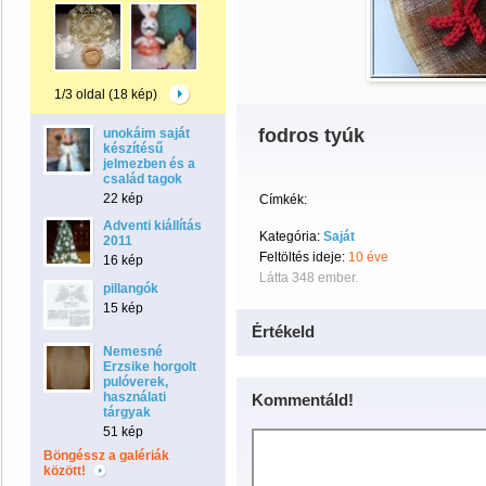
1/3 oldal (18 kép)
fodros tyúk
unokáim saját
készítésű
jelmezben és a
család tagok
22 kép
Címkék:
Adventi kiállítás
Kategória:
Saját
2011
Feltöltés ideje:
10 éve
16 kép
Látta 348 ember.
pillangók
15 kép
Értékeld
Nemesné
Erzsike horgolt
pulóverek,
használati
Kommentáld!
tárgyak
51 kép
Böngéssz a galériák
között!