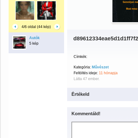
4/6 oldal (44 kép)
d89612334eae5d1d1ff7f
Autók
5 kép
Címkék:
Kategória:
Művészet
Feltöltés ideje:
11 hónapja
Látta 47 ember.
Értékeld
Kommentáld!