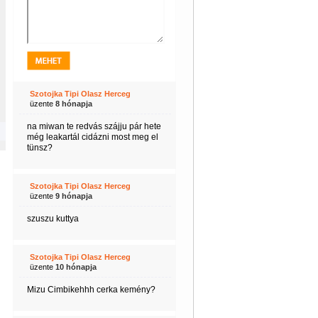
Szotojka Tipi Olasz Herceg
üzente
8 hónapja
na miwan te redvás szájju pár hete
még leakartál cidázni most meg el
tünsz?
Szotojka Tipi Olasz Herceg
üzente
9 hónapja
szuszu kuttya
Szotojka Tipi Olasz Herceg
üzente
10 hónapja
Mizu Cimbikehhh cerka kemény?