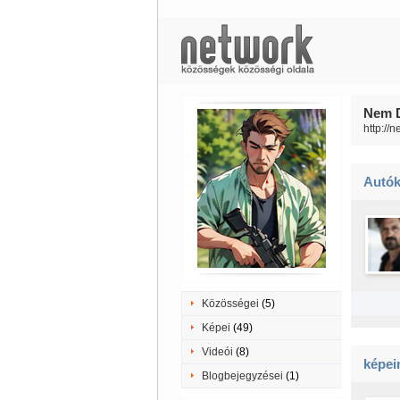
Nem D
http://
Autó
Közösségei
(5)
Képei
(49)
Videói
(8)
képe
Blogbejegyzései
(1)