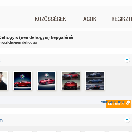
ehogyis (nemdehogyis) képgalériái
network.hu/nemdehogyis
k
MIND A(Z) 5 KÉP
im