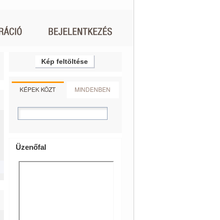
Kép feltöltése
KÉPEK KÖZT
MINDENBEN
Üzenőfal