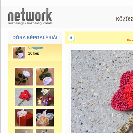
DÓRA KÉPGALÉRIÁI
Diav
Virágaim...
20 kép