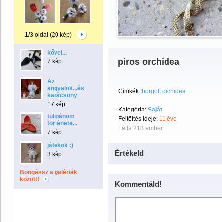
1/3 oldal (20 kép)
kővel...
piros orchidea
7 kép
Az
angyalok...és
Címkék:
horgolt orchidea
karácsony
17 kép
Kategória:
Saját
tulipánom
Feltöltés ideje:
11 éve
története...
Látta 213 ember.
7 kép
játékok :)
Értékeld
3 kép
Böngéssz a galériák
között!
Kommentáld!