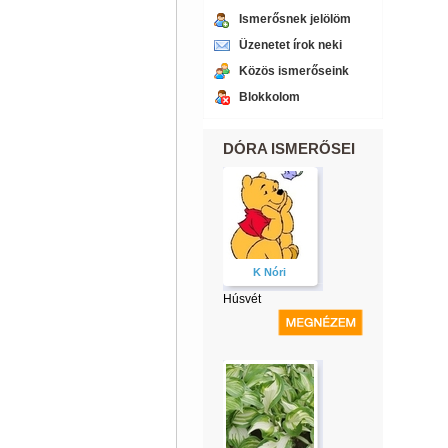
Ismerősnek jelölöm
Üzenetet írok neki
Közös ismerőseink
Blokkolom
DÓRA ISMERŐSEI
K Nóri
Húsvét