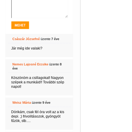
Császár Józsefné
üzente
7 éve
Jár még ide valaki?
Nemes Lajosné Erzsike
üzente
8
éve
Köszönöm a csillagokat! Nagyon
szépek a munkáid!! További szép
napot!
Weisz Márta
üzente
9 éve
Dórikám, csak fél óra volt az a kis
depi. ;) frivolitásozok, gyöngyöt
fűzök, stb.....