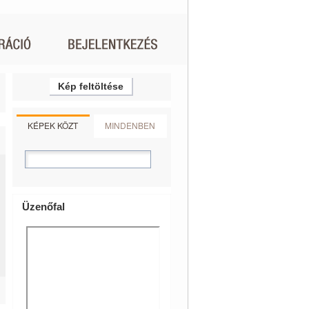
Kép feltöltése
KÉPEK KÖZT
MINDENBEN
Üzenőfal