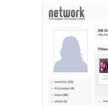
NB Dó
http://
Pilla
bor
pilla
Ismerősei
(10)
Közösségei
(4)
Képei
(88)
Videói
(2)
VIS