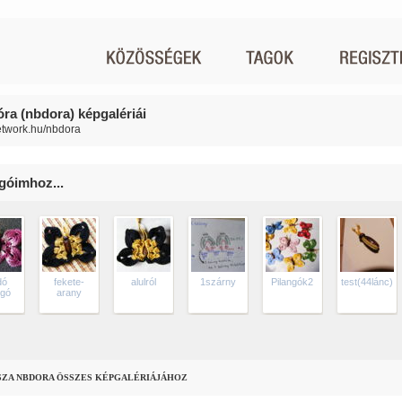
ra (nbdora) képgalériái
network.hu/nbdora
ngóimhoz...
dó
fekete-
alulról
1szárny
Pilangók2
test(44lánc)
ngó
arany
SZA NBDORA ÖSSZES KÉPGALÉRIÁJÁHOZ