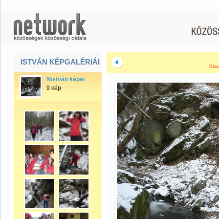
ISTVÁN KÉPGALÉRIÁI
Diav
Nistván képei
9 kép