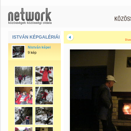
ISTVÁN KÉPGALÉRIÁI
Diav
Nistván képei
9 kép