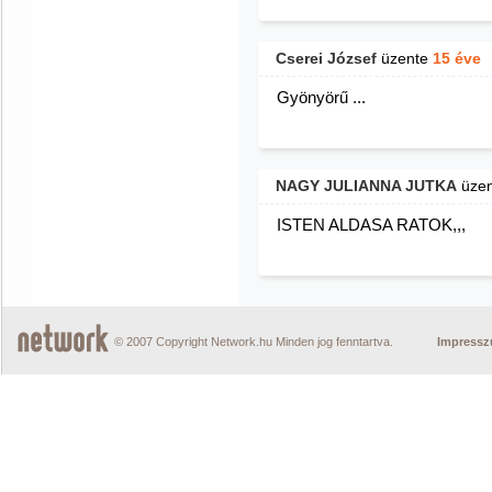
Cserei József
üzente
15 éve
Gyönyörű ...
NAGY JULIANNA JUTKA
üze
ISTEN ALDASA RATOK,,,
© 2007 Copyright Network.hu Minden jog fenntartva.
Impress