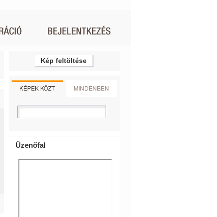
Kép feltöltése
KÉPEK KÖZT
MINDENBEN
Üzenőfal