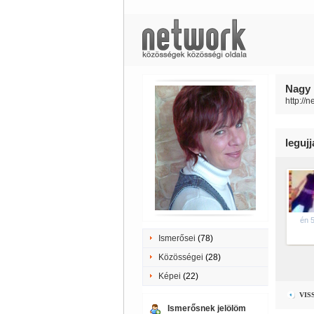
Nagy 
http://
leguj
én 
Ismerősei
(78)
Közösségei
(28)
Képei
(22)
VIS
Ismerősnek jelölöm