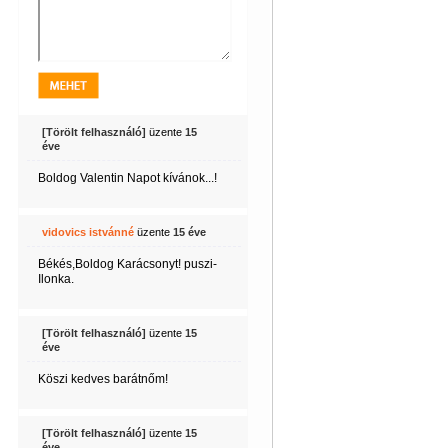
[Törölt felhasználó]
üzente
15
éve
Boldog Valentin Napot kívánok...!
vidovics istvánné
üzente
15 éve
Békés,Boldog Karácsonyt! puszi-
Ilonka.
[Törölt felhasználó]
üzente
15
éve
Köszi kedves barátnőm!
[Törölt felhasználó]
üzente
15
éve