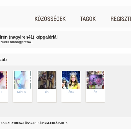
Irén (nagyiren41) képgalériái
network.hu/nagyiren41
jabb
51
Kép001
én
én3
én
SZA NAGYIREN41 ÖSSZES KÉPGALÉRIÁJÁHOZ