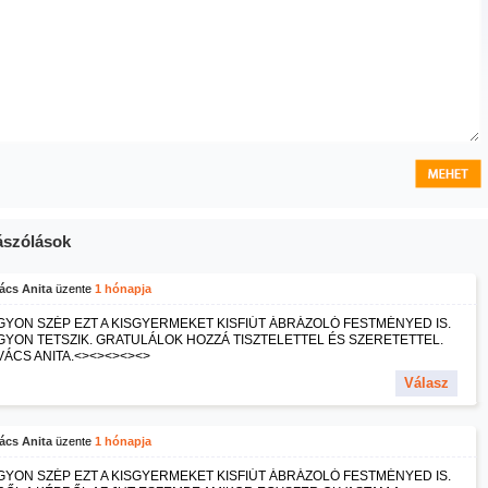
szólások
ács Anita
üzente
1 hónapja
YON SZÉP EZT A KISGYERMEKET KISFIÚT ÁBRÁZOLÓ FESTMÉNYED IS.
YON TETSZIK. GRATULÁLOK HOZZÁ TISZTELETTEL ÉS SZERETETTEL.
ÁCS ANITA.<><><><><>
Válasz
ács Anita
üzente
1 hónapja
YON SZÉP EZT A KISGYERMEKET KISFIÚT ÁBRÁZOLÓ FESTMÉNYED IS.