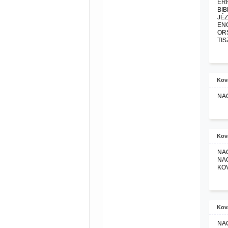
ERR
BIB
JÉ
EN
ORS
TIS
Kov
NAG
Kov
NAG
NAG
KOV
Kov
NAG