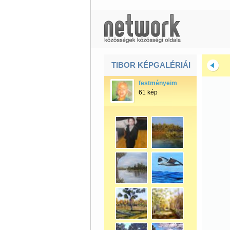
TIBOR KÉPGALÉRIÁI
festményeim
61 kép