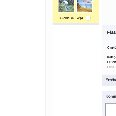
1/8 oldal (61 kép)
Fiat
Címké
Kateg
Feltöl
Látta 
Érték
Komm