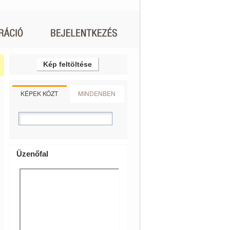
Kép feltöltése
KÉPEK KÖZT
MINDENBEN
Üzenőfal