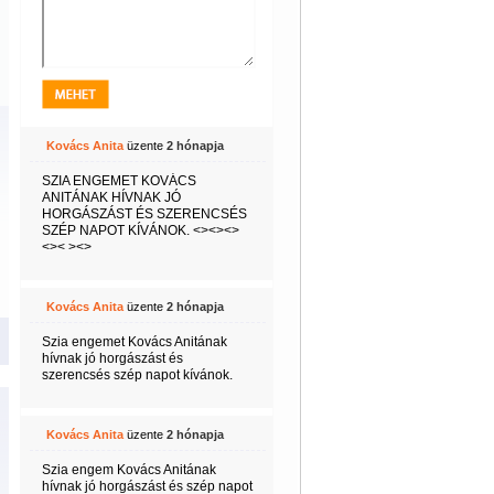
Kovács Anita
üzente
2 hónapja
SZIA ENGEMET KOVÁCS
ANITÁNAK HÍVNAK JÓ
HORGÁSZÁST ÉS SZERENCSÉS
SZÉP NAPOT KÍVÁNOK. <><><>
<>< ><>
Kovács Anita
üzente
2 hónapja
Szia engemet Kovács Anitának
hívnak jó horgászást és
szerencsés szép napot kívánok.
Kovács Anita
üzente
2 hónapja
Szia engem Kovács Anitának
hívnak jó horgászást és szép napot