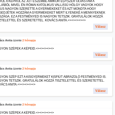
ŐL A KÉPRŐL AZ JUT ESZEMBE AMIKOR EGYSZER OLVASTAM A
LIÁBÓL MIVEL ÉN RÓMAI KATOLIKUS VALLÁSÚ HÖLGY VAGYOK HOGY
ZUS NAGYON SZERETTE A GYERMEKEKET ÉS AZT MONDTA HOGY
GEDJÉTEK HOZZÁM A GYERMEKEKET MERT ILYENEKÉ A MENNYEKNEK
ZÁGA. EZ A FESTMÉNYED IS NAGYON TETSZIK. GRATULÁLOK HOZZÁ
ZTELETTEL ÉS SZERETETTEL. KOVÁCS ANITA.<><><><><>
Válasz
ács Anita
üzente
2 hónapja
YON SZÉPEK A KÉPEID.<><><><><>
Válasz
ács Anita
üzente
2 hónapja
YON SZÉP EZT A KISGYERMEKET KISFIÚT ÁBRÁZOLÓ FESTMÉNYED IS.
YON TETSZIK. GRATULÁLOK HOZZÁ TISZTELETTEL ÉS SZERETETTEL.
ÁCS ANITA.<><><><><>
Válasz
ács Anita
üzente
2 hónapja
YON SZÉPEK A KÉPEID.<><><><><>