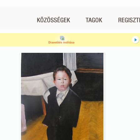
Diavetítés indítása