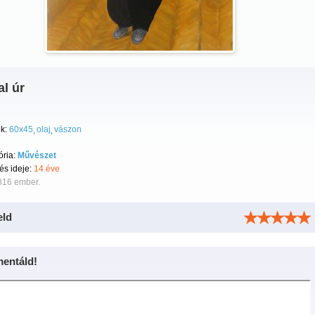
al úr
k:
60x45
olaj
vászon
ória:
Művészet
tés ideje:
14 éve
316 ember.
eld
entáld!