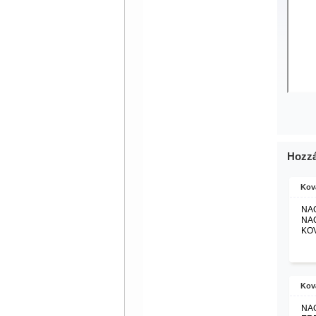
Hozzá
Kov
NAG
NAG
KOV
Kov
NAG