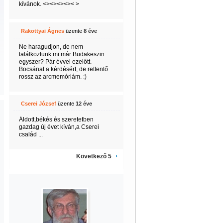
kívánok. <><><><>< >
Rakottyai Ágnes
üzente
8 éve
Ne haragudjon, de nem
találkoztunk mi már Budakeszin
egyszer? Pár évvel ezelőtt.
Bocsánat a kérdésért, de rettentő
rossz az arcmemóriám. :)
Cserei József
üzente
12 éve
Áldott,békés és szeretetben
gazdag új évet kíván,a Cserei
család ...
Következő 5