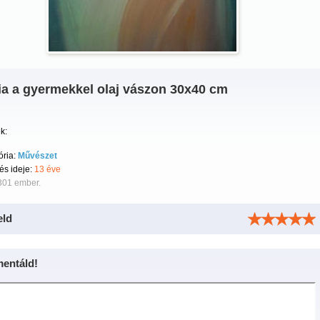
ia a gyermekkel olaj vászon 30x40 cm
k:
ória:
Művészet
tés ideje:
13 éve
301 ember.
eld
entáld!