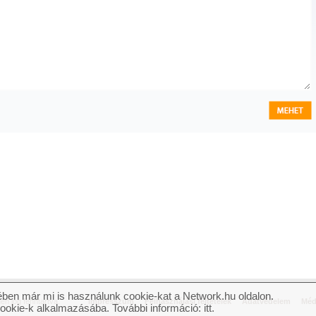
ben már mi is használunk cookie-kat a Network.hu oldalon.
n jog fenntartva.
Impresszum
Felhasználási feltételek
Adatvédelem
Méd
cookie-k alkalmazásába. További információ:
itt
.