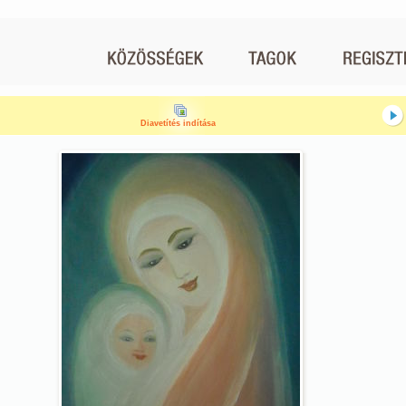
Diavetítés indítása