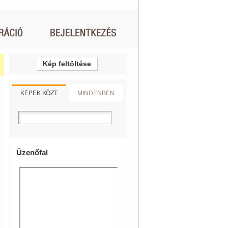
Kép feltöltése
KÉPEK KÖZT
MINDENBEN
Üzenőfal