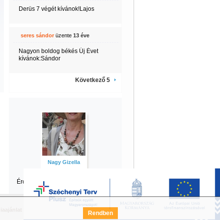
Derüs 7 végét kívánok!Lajos
seres sándor
üzente
13 éve
Nagyon boldog békés Új Évet
kívánok:Sándor
Következő 5
Nagy Gizella
Érdekel Gizella
többi tartalma is?
iaajánlat
Széchenyi Terv Pályázat
FAQ
Rendben