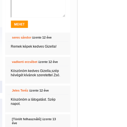
seres sándor
üzente
12 éve
Remek képek kedves Gizella!
vadkerti erzsébet
üzente
12 éve
Köszönöm kedves Gizella,szép
hévégét kívánok szeretettel Zsó.
Jeles Teréz
üzente
12 éve
Köszönöm a látogatást. Szép
napot.
[Törölt felhasználó]
üzente
13
éve