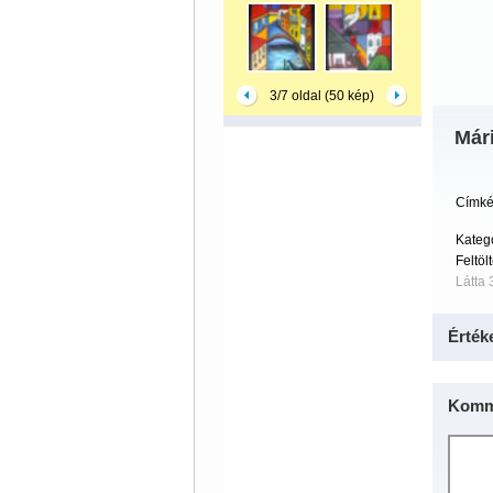
3/7 oldal (50 kép)
Már
Címké
Kateg
Feltöl
Látta 
Érték
Komm