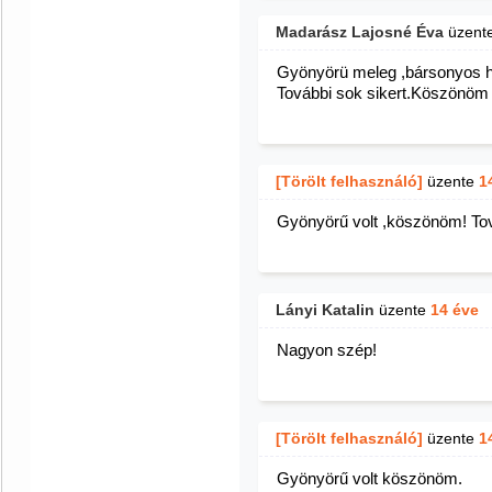
Madarász Lajosné Éva
üzent
Gyönyörü meleg ,bársonyos ha
További sok sikert.Köszönöm 
[Törölt felhasználó]
üzente
1
Gyönyörű volt ,köszönöm! Továb
Lányi Katalin
üzente
14 éve
Nagyon szép!
[Törölt felhasználó]
üzente
1
Gyönyörű volt köszönöm.