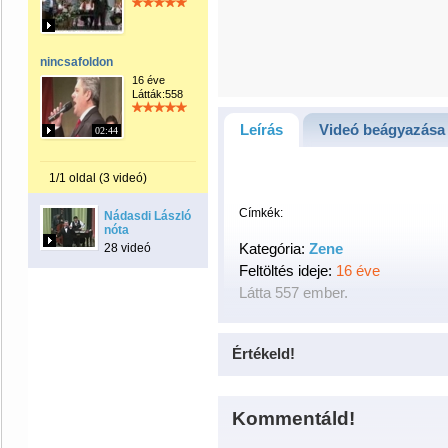
nincsafoldon
16 éve
Látták:558
Leírás
Videó beágyazása
02:44
1/1 oldal (3 videó)
Címkék:
Nádasdi László
nóta
Kategória:
Zene
28 videó
Feltöltés ideje:
16 éve
Látta 557 ember.
Értékeld!
Kommentáld!