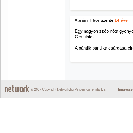
Ábrám Tibor
üzente
14 éve
Egy nagyon szép nóta gyönyö
Gratulálok
A pántlik pántlika csárdása el
© 2007 Copyright Network.hu Minden jog fenntartva.
Impress