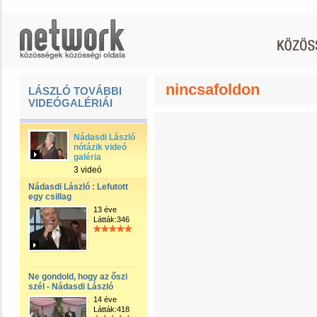
nincsafoldon
LÁSZLÓ TOVÁBBI
VIDEÓGALÉRIÁI
Nádasdi László
nótázik videó
galéria
3 videó
Nádasdi László : Lefutott
egy csillag
13 éve
Látták:346
Ne gondold, hogy az őszi
szél - Nádasdi László
14 éve
Látták:418