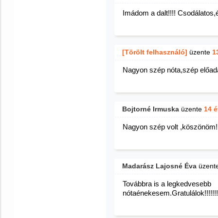
Imádom a dalt!!!! Csodálatos,
[Törölt felhasználó]
üzente
1
Nagyon szép nóta,szép előadá
Bojtorné Irmuska
üzente
14 
Nagyon szép volt ,köszönöm! 
Madarász Lajosné Éva
üzent
Továbbra is a legkedvesebb
nótaénekesem.Gratulálok!!!!!!!!!!!