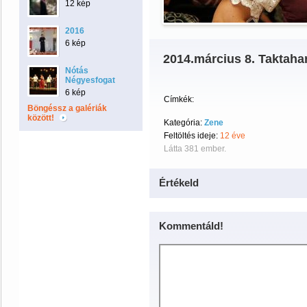
12 kép
2016
6 kép
2014.március 8. Taktaha
Nótás
Négyesfogat
6 kép
Címkék:
Böngéssz a galériák
között!
Kategória:
Zene
Feltöltés ideje:
12 éve
Látta 381 ember.
Értékeld
Kommentáld!