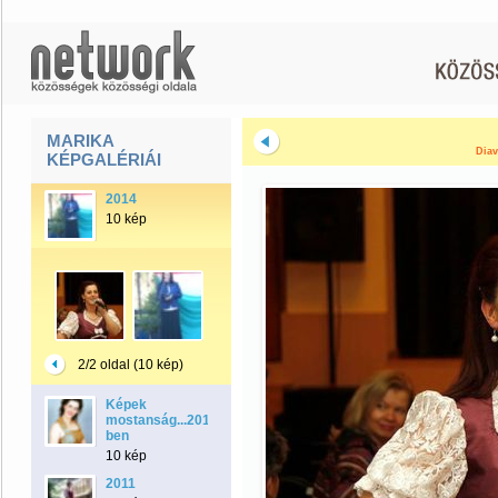
MARIKA
Diav
KÉPGALÉRIÁI
2014
10 kép
2/2 oldal (10 kép)
Képek
mostanság...2010-
ben
10 kép
2011