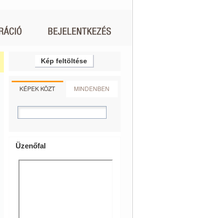
Kép feltöltése
KÉPEK KÖZT
MINDENBEN
Üzenőfal