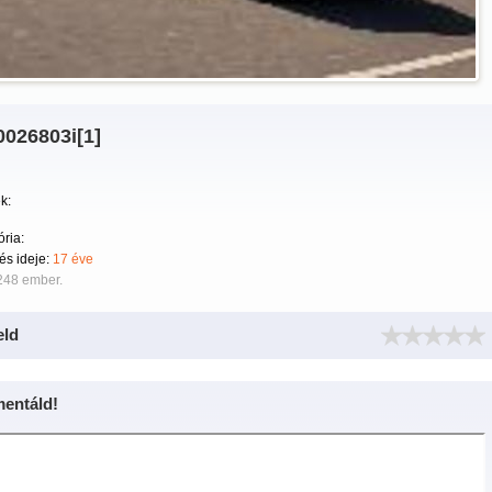
0026803i[1]
k:
ria:
tés ideje:
17 éve
248 ember.
eld
entáld!