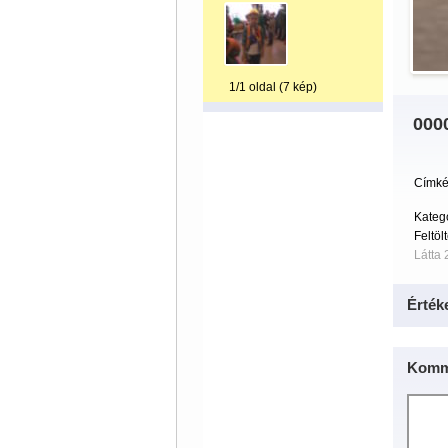
1/1 oldal (7 kép)
000
Címké
Kategó
Feltöl
Látta 
Érték
Komm