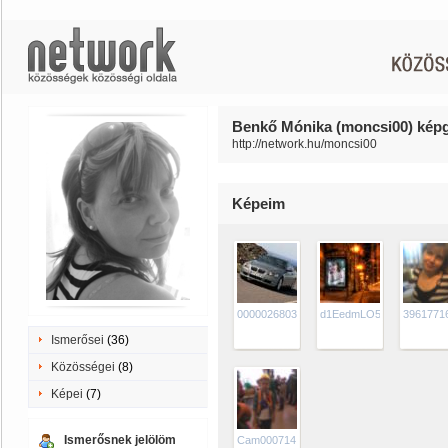
Benkő Mónika (moncsi00) képg
http://network.hu/moncsi00
Képeim
0000026803i[1]
d1EedmLO5ZljUjWYG65
3961771
Ismerősei
(36)
Közösségei
(8)
Képei
(7)
Ismerősnek jelölöm
Cam000714