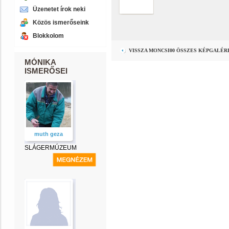
Üzenetet írok neki
Közös ismerőseink
Blokkolom
VISSZA MONCSI00 ÖSSZES KÉPGALÉR
MÓNIKA
ISMERŐSEI
muth geza
SLÁGERMÚZEUM